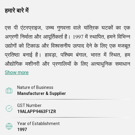
हमारे बारे में
एस पी एंटरप्राइज, उच्च गुणवत्ता वाले यांत्रिक घटकों का एक
अग्रणी निर्माता और आपूर्तिकर्ता है। 1997 में स्थापित, हमने विभिन्न
उद्योगों को टिकाऊ और विश्वसनीय उत्पाद देने के लिए एक मजबूत
प्रतिष्ठा बनाई है। हावड़ा, पश्चिम बंगाल, भारत में स्थित, हम
औद्योगिक मशीनरी और प्रणालियों के लिए अत्याधुनिक समाधान
प्रदान करने में विशेषज्ञ हैं। हमारी मुख्य पेशकशों में गियर एंड
Show more
पिनियन, इंडस्ट्रियल मेटल रोलर, प्लमर ब्लॉक, रैक एंड पिनियन
Nature of Business
और शाफ्ट एंड हब शामिल हैं। दशकों के अनुभव के साथ, हम
Manufacturer & Supplier
असाधारण इंजीनियरिंग विशेषज्ञता और बेजोड़ ग्राहक सेवा के माध्यम
GST Number
से अपने ग्राहकों की जरूरतों को पूरा करने के लिए प्रतिबद्ध हैं
।
19ALAPP9463F1ZR
Year of Establishment
हम औद्योगिक क्षेत्र की लगातार बढ़ती मांगों को स्वीकार करते हैं।
1997