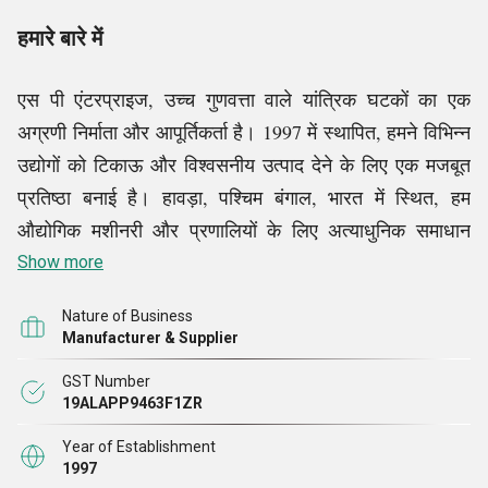
हमारे बारे में
एस पी एंटरप्राइज, उच्च गुणवत्ता वाले यांत्रिक घटकों का एक
अग्रणी निर्माता और आपूर्तिकर्ता है। 1997 में स्थापित, हमने विभिन्न
उद्योगों को टिकाऊ और विश्वसनीय उत्पाद देने के लिए एक मजबूत
प्रतिष्ठा बनाई है। हावड़ा, पश्चिम बंगाल, भारत में स्थित, हम
औद्योगिक मशीनरी और प्रणालियों के लिए अत्याधुनिक समाधान
प्रदान करने में विशेषज्ञ हैं। हमारी मुख्य पेशकशों में गियर एंड
Show more
पिनियन, इंडस्ट्रियल मेटल रोलर, प्लमर ब्लॉक, रैक एंड पिनियन
Nature of Business
और शाफ्ट एंड हब शामिल हैं। दशकों के अनुभव के साथ, हम
Manufacturer & Supplier
असाधारण इंजीनियरिंग विशेषज्ञता और बेजोड़ ग्राहक सेवा के माध्यम
GST Number
से अपने ग्राहकों की जरूरतों को पूरा करने के लिए प्रतिबद्ध हैं
।
19ALAPP9463F1ZR
Year of Establishment
हम औद्योगिक क्षेत्र की लगातार बढ़ती मांगों को स्वीकार करते हैं।
1997